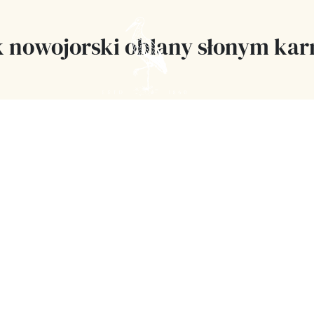
k nowojorski oblany słonym ka