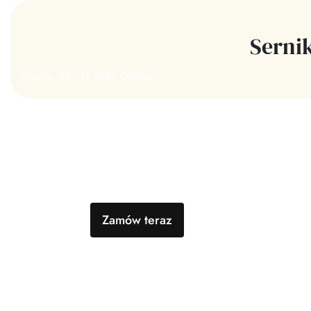
Serni
Ojców 33, 32-047 Ojców
Zamów teraz