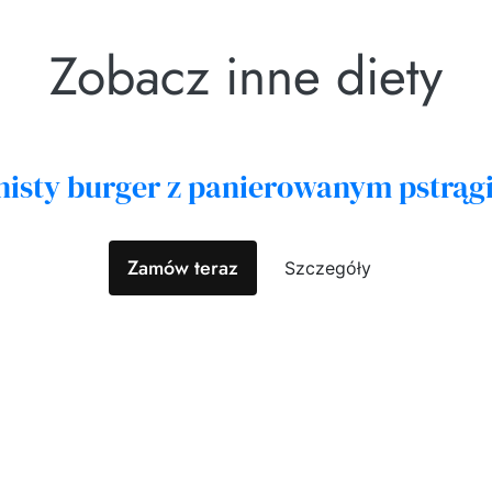
Zobacz inne diety
nisty burger z panierowanym pstrąg
Zamów teraz
Szczegóły