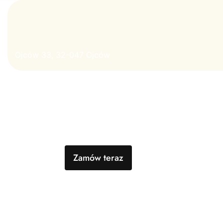
Ojców 33, 32-047 Ojców
Zamów teraz