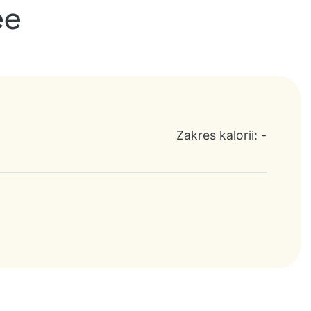
ee
Zakres kalorii: -