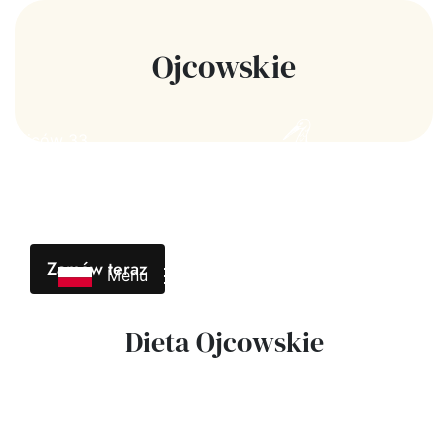
Ojcowskie
Ojców 33
Zamów teraz
Menu
Dieta Ojcowskie